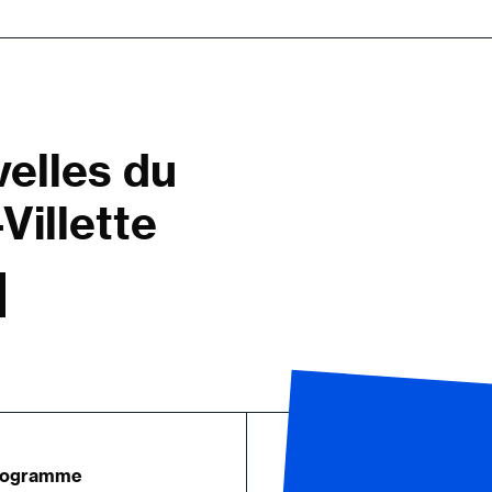
velles du
Villette
rogramme