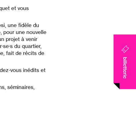
quet et vous
, une fidèle du
́e, pour une nouvelle
n projet à venir
r·se·s du quartier,
, fait de récits de
billetterie
dez-vous inédits et
ns, séminaires,