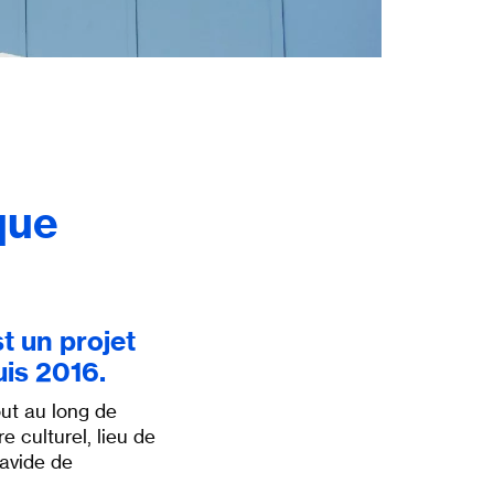
que
t un projet
uis 2016.
out au long de
 culturel, lieu de
 avide de