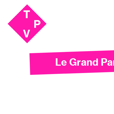
Aller
Aller au
au
contenu
menu
Le Grand Pa