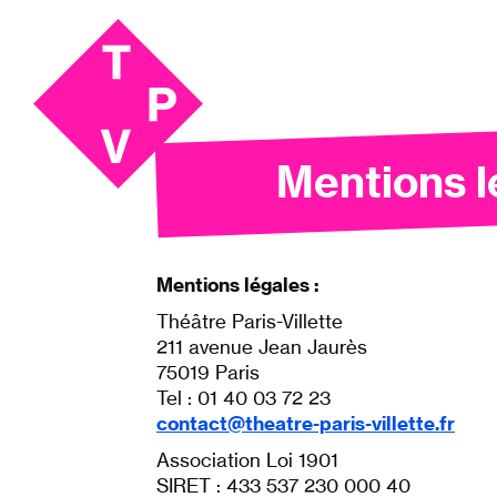
Aller
Aller au
au
contenu
menu
Mentions l
Mentions légales :
Théâtre Paris-Villette
211 avenue Jean Jaurès
75019 Paris
Tel : 01 40 03 72 23
contact@theatre-paris-villette.fr
Association Loi 1901
SIRET : 433 537 230 000 40