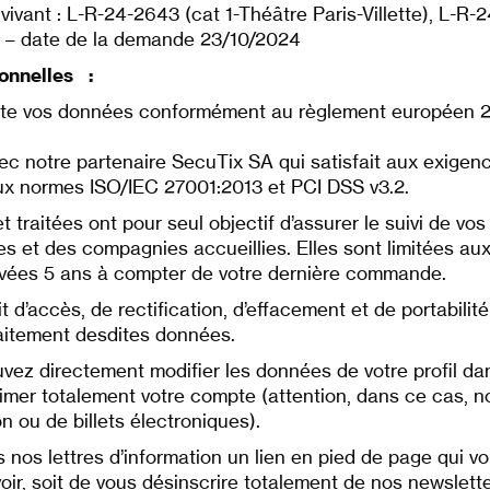
ivant : L-R-24-2643 (cat 1-Théâtre Paris-Villette), L-R-
) – date de la demande 23/10/2024
sonnelles :
traite vos données conformément au règlement européen 2
vec notre partenaire SecuTix SA qui satisfait aux exigen
aux normes ISO/IEC 27001:2013 et PCI DSS v3.2.
t traitées ont pour seul objectif d’assurer le suivi de 
ires et des compagnies accueillies. Elles sont limitées a
ervées 5 ans à compter de votre dernière commande.
d’accès, de rectification, d’effacement et de portabilité
traitement desdites données.
uvez directement modifier les données de votre profil da
mer totalement votre compte (attention, dans ce cas, 
n ou de billets électroniques).
 nos lettres d’information un lien en pied de page qui v
ir, soit de vous désinscrire totalement de nos newslette