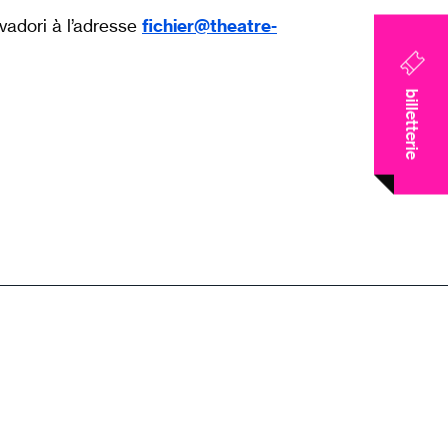
vadori à l’adresse
fichier@theatre-
billetterie