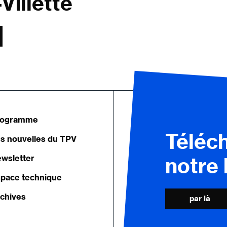
Villette
rogramme
Téléc
s nouvelles du TPV
wsletter
notre
pace technique
chives
par là