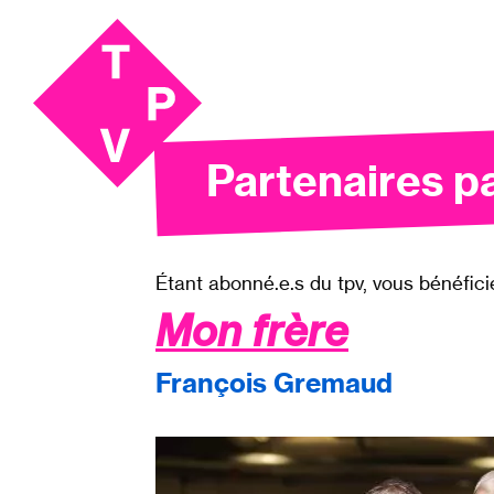
Aller
Aller au
au
contenu
menu
Partenaires pa
Étant abonné.e.s du tpv, vous bénéfic
Mon frère
François Gremaud