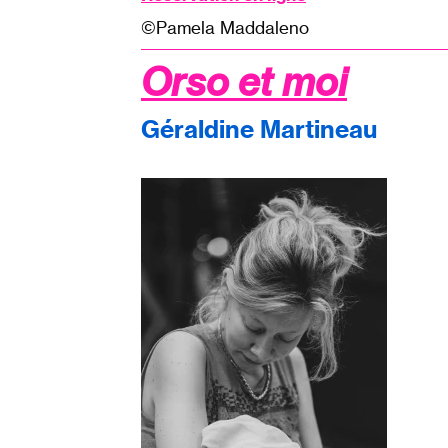
©Pamela Maddaleno
Orso et moi
Géraldine Martineau