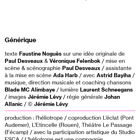
Générique
texte
Faustine Noguès
sur une idée originale de
Paul Desveaux
&
Véronique Felenbok
/ mise en
scène & scénographie
Paul Desveaux
/ assistante
à la mise en scène
Ada Harb
/ avec
Astrid Bayiha
/
musique, direction musicale et coaching chansons
Blade MC Alimbaye
/ lumière
Laurent Schneegans
/ images
Jérémie Lévy
/ régie générale
Johan
Allanic
/ ©
Jérémie Lévy
production : l’héliotrope / coproduction L’éclat (Pont
Audemer), L’Etincelle (Rouen), Théâtre Le Passage
(Fécamp) / avec la participation artistique du Studio
ESCA / L’héliotrope est une compagnie