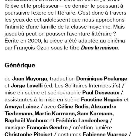
l’élève et le professeur – ce dernier le poussant à
poursuivre l’exercice littéraire. C’est donc à travers
les yeux de cet adolescent que nous approchons
l’intimité d’une famille de la classe moyenne. Mais
jusqu’où peut-on pousser l’aventure littéraire ?
Écrite en 2000, la pièce a été adaptée au cinéma
par François Ozon sous le titre
Dans la maison
.
Générique
de
Juan Mayorga
, traduction
Dominique Poulange
et
Jorge Lavelli
(ed. Les Solitaires Intempestifs) /
mise en scène et scénographie
Paul Desveaux
/
assistantes à la mise en scène
Faustine Noguès
et
Amaya Lainez
/ avec
Céline Bodis, Alexandra
Tiedemann, Martin Karmann, Sam Karmann,
Raphaël Vachoux
et
Frédéric Landenberg
/
musique
François Gendre
/ création lumière
Christophe Pitoiset
/ costumes
Fabienne Vuarnoz
/