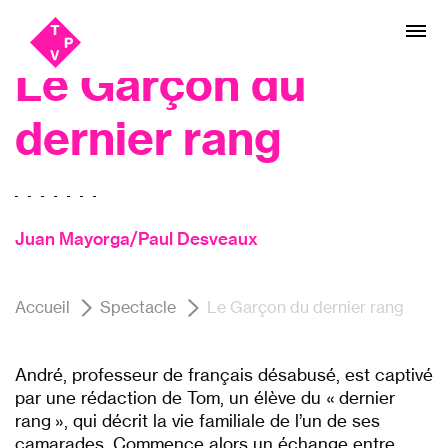
Aller
Aller au
Théâtre
au
contenu
menu
Le Garçon du
dernier rang
Juan Mayorga/Paul Desveaux
Accueil
Spectacle
Le Garçon du dernier rang
André, professeur de français désabusé, est captivé
par une rédaction de Tom, un élève du « dernier
rang », qui décrit la vie familiale de l’un de ses
camarades. Commence alors un échange entre