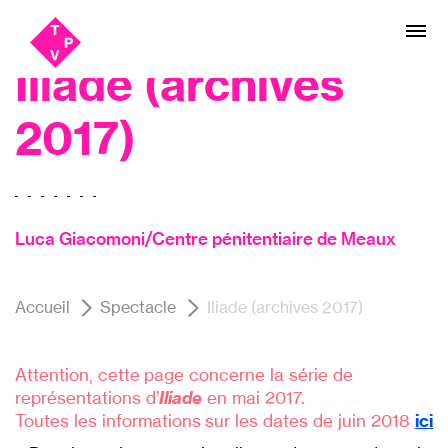
Aller
Aller au
made in TPV, Théâtre
au
contenu
menu
Iliade (archives
2017)
Luca Giacomoni/Centre pénitentiaire de Meaux
Accueil
Spectacle
Iliade (archives 2017)
Attention, cette page concerne la série de
représentations d’
Iliade
en mai 2017.
Toutes les informations sur les dates de juin 2018
ici