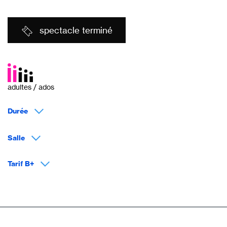
spectacle terminé
adultes / ados
Durée
Salle
Tarif B+