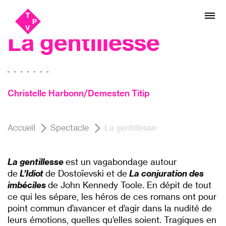
Aller
Aller au
Festival SPOT#4, Théâtre
au
contenu
menu
La gentillesse
Christelle Harbonn/Demesten Titip
Accueil
Spectacle
La gentillesse
La gentillesse
est un vagabondage autour
de
L’Idiot
de Dostoïevski et de
La conjuration des
imbéciles
de John Kennedy Toole. En dépit de tout
ce qui les sépare, les héros de ces romans ont pour
point commun d’avancer et d’agir dans la nudité de
leurs émotions, quelles qu’elles soient. Tragiques en