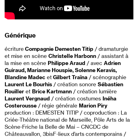
Générique
écriture
Compagnie Demesten Titip
/ dramaturgie
et mise en scène
Christelle Harbonn
/ assistant à
la mise en scène
Philippe Araud
/ avec
Adrien
Guiraud, Marianne Houspie, Solenne Keravis,
Blandine Madec
et
Gilbert Traïna
/ scénographie
Laurent Le Bourhis
/ création sonore
Sébastien
Rouiller
et
Brice Kartmann
/ création lumière
Laurent Vergnaud
/ création costumes
Inéha
Costerousse
/ régie générale
Marion Piry
production : DEMESTEN TITIP / coproduction : La
Criée-Théâtre national de Marseille, Pôle Arts de la
Scène-Friche la Belle de Mai – CNCDC de
Châteauvallon, 3bisF-lieux d’arts contemporains /