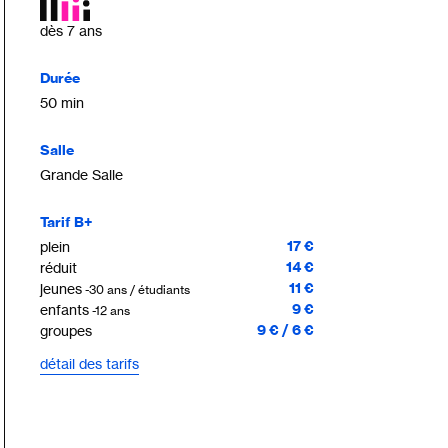
dès 7 ans
Durée
50 min
Salle
Grande Salle
Tarif B+
17 €
plein
14 €
réduit
11 €
jeunes
-30 ans / étudiants
9 €
enfants
-12 ans
9 € / 6 €
groupes
détail des tarifs