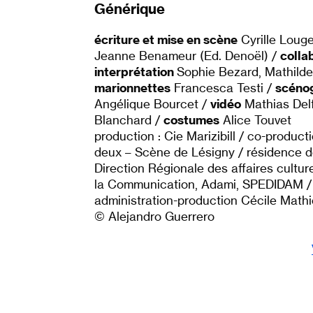
Générique
écriture et mise en scène
Cyrille Loug
Jeanne Benameur (Ed. Denoël) /
colla
interprétation
Sophie Bezard, Mathilde
marionnettes
Francesca Testi /
scéno
Angélique Bourcet /
vidéo
Mathias Del
Blanchard /
costumes
Alice Touvet
production : Cie Marizibill / co-product
deux – Scène de Lésigny / résidence de 
Direction Régionale des affaires culture
la Communication, Adami, SPEDIDAM / a
administration-production Cécile Mathi
© Alejandro Guerrero