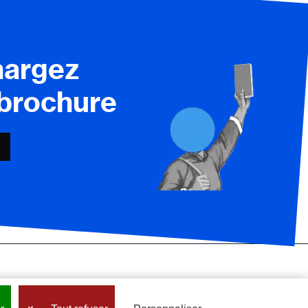
hargez
 brochure