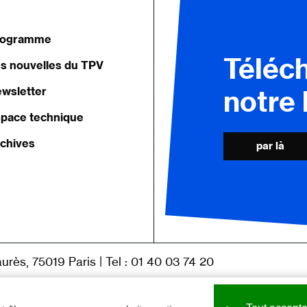
rogramme
Téléc
s nouvelles du TPV
wsletter
notre
pace technique
chives
par là
|
urès, 75019 Paris
Tel : 01 40 03 74 20
|
Adrien de Van
de Paris
Direction