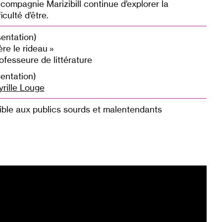
a compagnie Marizibill continue d’explorer la
iculté d’être.
sentation)
ère le rideau »
fesseure de littérature
sentation)
rille Louge
ible aux publics sourds et malentendants