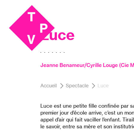
Aller
Aller au
au
contenu
Marionnettes, Théâtre, Vidéo
menu
Luce
Jeanne Benameur/Cyrille Louge (Cie Mar
Accueil
Spectacle
Luce
Luce est une petite fille confinée par
premier jour d’école arrive, c’est un 
appel d’air qui fait vaciller l’enfant. Tira
le savoir, entre sa mère et son institutr