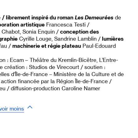
e
/ librement inspiré du roman
Les Demeurées
de
boration artistique
Francesca Testi /
 Chabot, Sonia Enquin /
conception des
graphie
Cyrille Louge, Sandrine Lamblin /
lumières
fau /
machinerie et régie plateau
Paul-Edouard
ion : Ecam – Théâtre du Kremlin-Bicêtre, L’Entre-
création : Studios de Virecourt / soutien :
lles d’Île-de-France – Ministère de la Culture et de
ction financée par la Région Île-de-France /
eu / diffusion-production Caroline Namer
voir moins