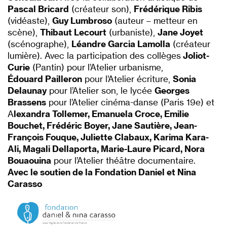
Pascal Bricard
(créateur son),
Frédérique Ribis
(vidéaste),
Guy Lumbroso
(auteur – metteur en
scène),
Thibaut Lecourt
(urbaniste),
Jane Joyet
(scénographe),
Léandre Garcia Lamolla
(créateur
lumière). Avec la participation des collèges
Joliot-
Curie
(Pantin) pour l’Atelier urbanisme,
Édouard Pailleron
pour l’Atelier écriture,
Sonia
Delaunay
pour l’Atelier son, le lycée
Georges
Brassens
pour l’Atelier cinéma-danse (Paris 19e) et
A
lexandra Tollemer, Emanuela Croce, Emilie
Bouchet, Frédéric Boyer, Jane Sautière, Jean-
François Fouque, Juliette Clabaux, Karima Kara-
Ali, Magali Dellaporta, Marie-Laure Picard, Nora
Bouaouina
pour l’Atelier théâtre documentaire.
Avec le soutien de la Fondation Daniel et Nina
Carasso