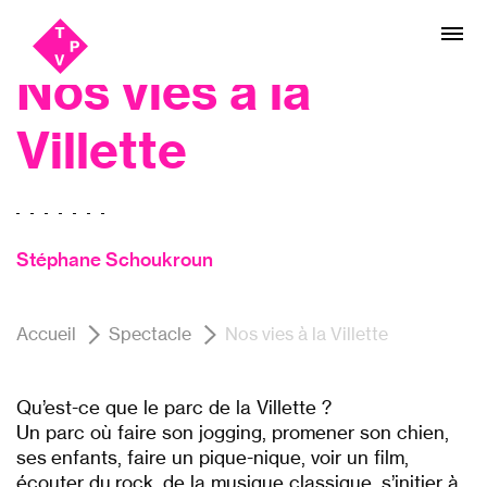
Aller
Aller au
Théâtre
au
contenu
menu
Nos vies à la
Villette
Stéphane Schoukroun
Accueil
Spectacle
Nos vies à la Villette
Qu’est-ce que le parc de la Villette ?
Un parc où faire son jogging, promener son chien,
ses enfants, faire un pique-nique, voir un film,
écouter du rock, de la musique classique, s’initier à