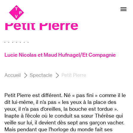
Aller
Aller au
Théâtre
au
contenu
menu
Petit Pierre
Lucie Nicolas et Maud Hufnagel/Et Compagnie
Accueil
Spectacle
Petit Pierre
Petit Pierre est différent. Né « pas fini » comme il le
dit lui-même, il n’a pas « les yeux à la place des
yeux, il n’a pas d’oreilles, la bouche est tordue ».
Inapte à l’école où le conduit sa sœur Thérèse qui
veille sur lui, il devient dès sept ans garçon vacher.
Mais pendant que l’horloge du monde fait ses