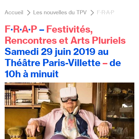
Accueil
Les nouvelles du TPV
F·R·A·P
F
·
R
·
A
·
P
–
Festivités,
Rencontres et Arts Pluriels
Samedi 29 juin 2019 au
Théâtre Paris-Villette
–
de
10h à minuit