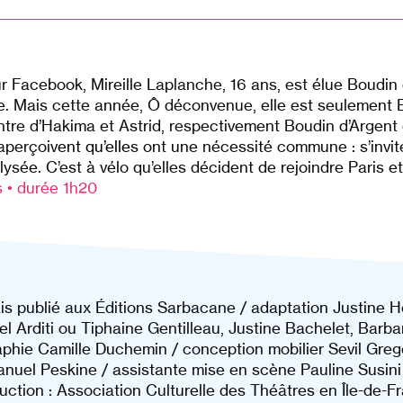
ur Facebook, Mireille Laplanche, 16 ans, est élue Boudin 
 Mais cette année, Ô déconvenue, elle est seulement 
contre d’Hakima et Astrid, respectivement Boudin d’Argent
’aperçoiv
ent qu’elle
s ont une nécessité commune : s’inviter,
sée. C’est à vélo qu’elles décident de rejoindre Paris et
s •
durée 1h20
is publié aux Éditions Sarbacane / adaptation Justine 
l Arditi ou Tiphaine Gentilleau, Justine Bachelet, Bar
hie Camille Duchemin / conception mobilier Sevil Gregory
nuel Peskine / assistante mise en scène Pauline Susini
tion : Association Culturelle des Théâtres en Île-de-Fran