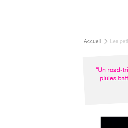
Accueil
Les pet
Un road-tri
pluies bat