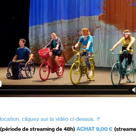
location, cliquez sur la vidéo ci-dessus. ↑
(période de streaming de 48h)
ACHAT 9,00 €
(streame