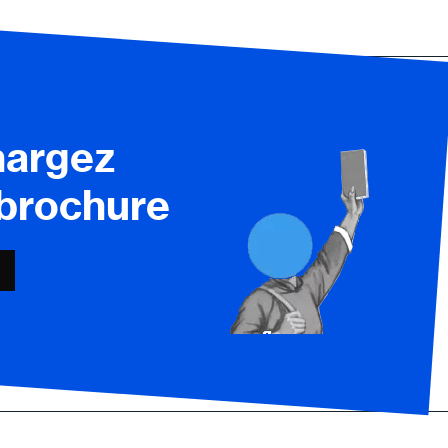
hargez
 brochure