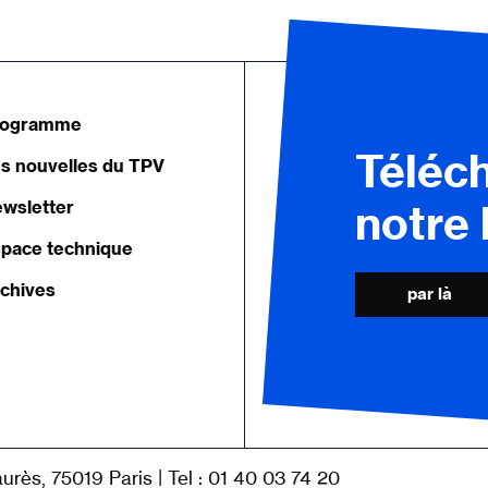
rogramme
Téléc
s nouvelles du TPV
wsletter
notre
pace technique
chives
par là
|
urès, 75019 Paris
Tel : 01 40 03 74 20