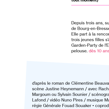
Depuis trois ans, s
de Bourg-en-Bresse.
Elle part à la ren
trois jeunes filles s
Garden-Party de l’Ely
pelouse.
dès 10 an
d’après le roman de Clémentine Beauva
scène Justine Heynemann / avec Rache
Margoum ou Sylvain Sounier / scénograp
Lafond / vidéo Nuno Pires / musique Ma
régie Générale Fouad Souaker • coproduc