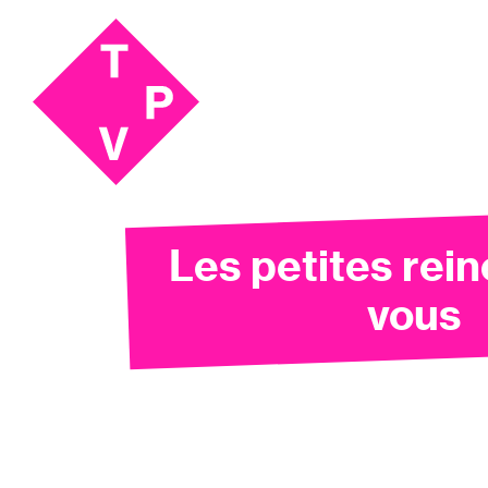
Aller
Aller au
au
contenu
menu
Les petites rein
vous