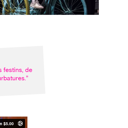
s festins, de
urbatures.