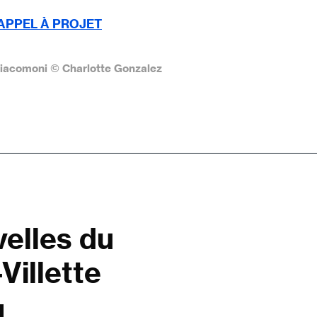
APPEL À PROJET
iacomoni © Charlotte Gonzalez
velles du
Villette