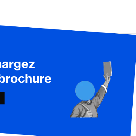
hargez
 brochure