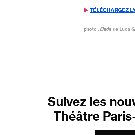
▶︎
TÉLÉCHARGEZ L’
photo :
Iliade
de Luca G
Suivez les nou
Théâtre Paris-