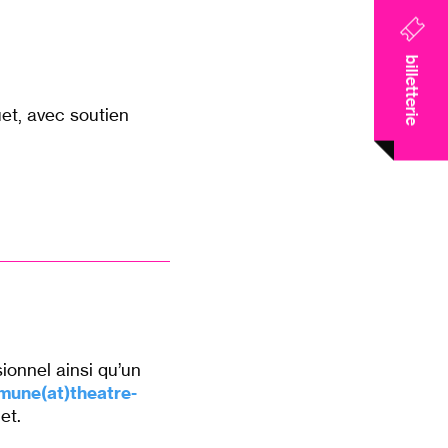
billetterie
et, avec soutien
sionnel ainsi qu’un
mune(at)theatre-
et.