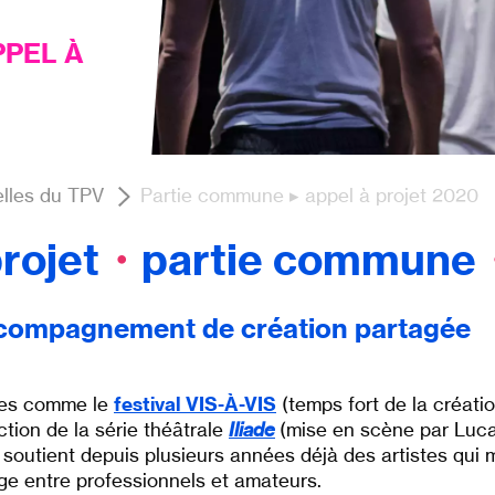
PPEL À
lles du TPV
Partie commune ▸ appel à projet 2020
rojet
・
partie commune
accompagnement de création partagée
ives comme le
festival VIS-À-VIS
(temps fort de la créatio
ction de la
série théâtrale
Iliade
(mise en scène par Luca
e soutient depuis plusieurs années déjà des artistes qui
ge entre professionnels et amateurs
.