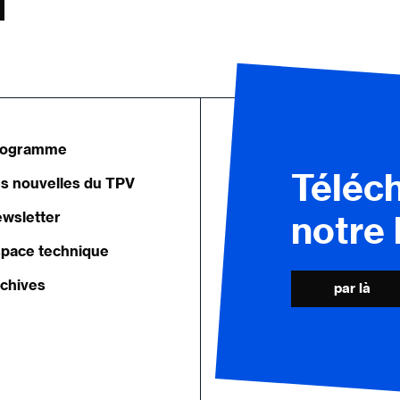
rogramme
Téléc
s nouvelles du TPV
wsletter
notre
pace technique
chives
par là