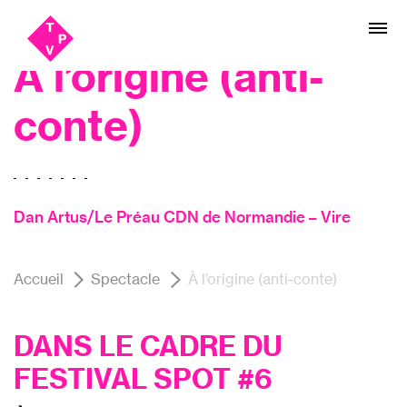
Aller
Aller au
Festival SPOT #6, Théâtre
au
contenu
menu
À l’origine (anti-
conte)
Dan Artus/Le Préau CDN de Normandie – Vire
Accueil
Spectacle
À l’origine (anti-conte)
DANS LE CADRE DU
FESTIVAL
SPOT #6