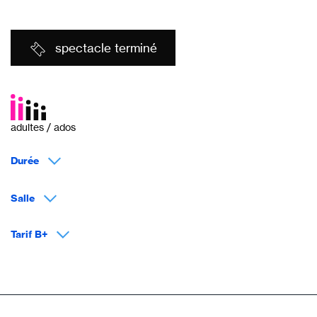
spectacle terminé
adultes / ados
Durée
Salle
Tarif B+