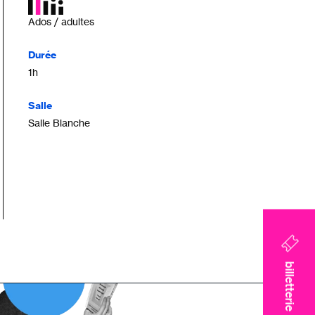
Ados / adultes
Durée
1h
Salle
Salle Blanche
billetterie