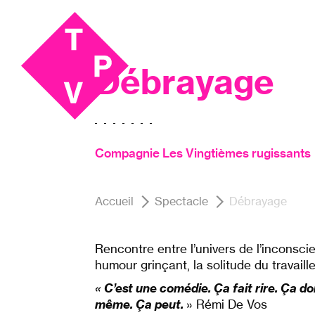
Aller
Aller au
au
contenu
SPOT#1, Théâtre
menu
Débrayage
Compagnie Les Vingtièmes rugissants
Accueil
Spectacle
Débrayage
Rencontre entre l’univers de l’inconsci
humour grinçant, la solitude du travail
« C’est une comédie. Ça fait rire. Ça doi
même. Ça peut.
» Rémi De Vos