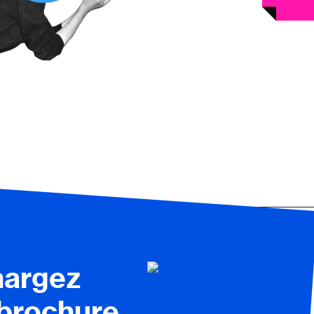
hargez
 brochure