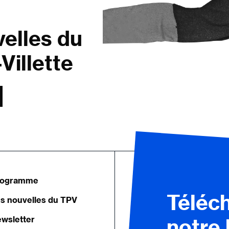
velles du
Villette
rogramme
Téléc
s nouvelles du TPV
wsletter
notre