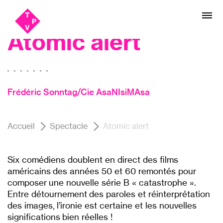
Aller
Aller au
Cinéma, Théâtre
au
contenu
menu
Atomic alert
Frédéric Sonntag/Cie AsaNIsiMAsa
Accueil
Spectacle
Atomic alert
Six comédiens doublent en direct des films
américains des années 50 et 60 remontés pour
composer une nouvelle série B « catastrophe ».
Entre détournement des paroles et réinterprétation
des images, l’ironie est certaine et les nouvelles
significations bien réelles !