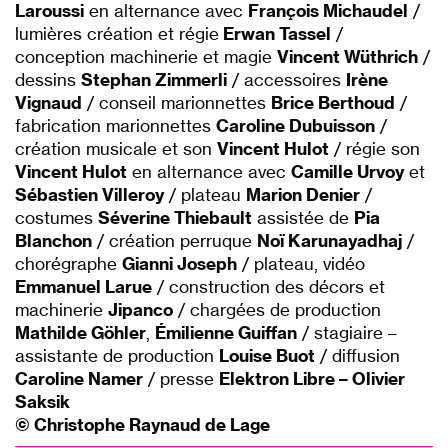
Laroussi
en alternance avec
François Michaudel
/
lumières création et régie
Erwan Tassel
/
conception machinerie et magie
Vincent Wüthrich
/
dessins
Stephan Zimmerli
/ accessoires
Irène
Vignaud
/ conseil marionnettes
Brice Berthoud
/
fabrication marionnettes
Caroline Dubuisson
/
création musicale et son
Vincent Hulot
/ régie son
Vincent Hulot
en alternance avec
Camille Urvoy
et
Sébastien Villeroy
/ plateau
Marion Denier
/
costumes
Séverine Thiebault
assistée de
Pia
Blanchon
/ création perruque
Noï Karunayadhaj
/
chorégraphe
Gianni Joseph
/ plateau, vidéo
Emmanuel Larue
/ construction des décors et
machinerie
Jipanco
/ chargées de production
Mathilde Göhler
,
Émilienne Guiffan
/ stagiaire –
assistante de production
Louise Buot
/ diffusion
Caroline Namer
/ presse
Elektron Libre – Olivier
Saksik
© Christophe Raynaud de Lage