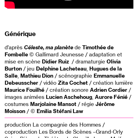
Générique
d
’
apr
è
s
Cé
leste, ma planè
te
de
Timothée de
Fombelle
©
Gallimard Jeunesse / adaptation et
mise en sc
è
ne
Didier Ruiz
/ dramaturgie
Olivia
Burton
/ jeu
Delphine Lacheteau
,
Hugues de la
Salle
,
Mathieu Dion
/ scé
nographie
Emmanuelle
Debeusscher
/ vid
é
o
Zita Cochet
/ cr
éation lumi
è
re
Maurice Fouilhé
/ création sonore
Adrien Cordier
/
images animé
es
Lucien Aschehoug
,
Aurore F
énié
/
costumes
Marjolaine Mansot
/ ré
gie
J
érôme
Moisson
/
©
Emilia Stéfani Law
p
roduction La compagnie des Hommes /
coproduction Les Bords de Sc
è
nes –
Grand-Orly