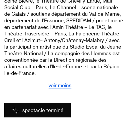
Seine Bi
è
vre, le Théâtre de Chevilly-Larue, Maif
Social Club – Paris, Le Channel –
sc
è
ne nationale
de Calais / soutiens département du Val-de-Marne,
département de l
’
Essonne, SPEDIDAM / projet mené
en partenariat avec l
’
Amin Théâtre – Le TAG, le
Théâ
tre Traversiè
re – Paris, La Fa
ï
encerie-Théâtre –
Creil et l
’
Azimut– Antony/Châtenay-Malabry / avec
la participation artistique du Studio-Esca, du Jeune
Théâtre National / La compagnie des Hommes est
conventionnée par la Direction régionale des
affaires culturelles d
’
Ile-de-France et par la Région
Ile-de-France.
voir moins
spectacle terminé