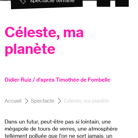
spectacle terminé
Céleste, ma
planète
Didier Ruiz / d’après Timothée de Fombelle
Accueil
Spectacle
Céleste, ma planète
Dans un futur, peut-être pas si lointain, une
mégapole de tours de verres, une atmosph
è
re
tellement pollué
e que l
’
on ne sort jamais, un