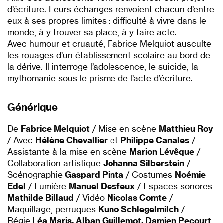
d’écriture. Leurs échanges renvoient chacun d’entre
eux à ses propres limites : difficulté à vivre dans le
monde, à y trouver sa place, à y faire acte.
Avec humour et cruauté, Fabrice Melquiot ausculte
les rouages d’un établissement scolaire au bord de
la dérive. Il interroge l’adolescence, le suicide, la
mythomanie sous le prisme de l’acte d’écriture.
Générique
De
Fabrice Melquiot
/ Mise en scène
Matthieu Roy
/ Avec
Hélène Chevallier
et
Philippe Canales
/
Assistante à la mise en scène
Marion Lévêque
/
Collaboration artistique
Johanna Silberstein
/
Scénographie
Gaspard Pinta
/ Costumes
Noémie
Edel
/ Lumière
Manuel Desfeux
/ Espaces sonores
Mathilde Billaud
/ Vidéo
Nicolas Comte
/
Maquillage, perruques
Kuno Schlegelmilch
/
Régie
Léa Maris, Alban Guillemot, Damien Pecourt