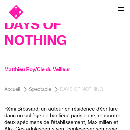
Aller
Aller au
Théâtre
au
contenu
menu
DAYS OF
NOTHING
Matthieu Roy/Cie du Veilleur
Accueil
Spectacle
DAYS OF NOTHING
Rémi Brossard, un auteur en résidence d’écriture
dans un collège de banlieue parisienne, rencontre
deux spécimens de l’établissement, Maximilien et
Alix. Ces adolescents vont bouleverser son projet