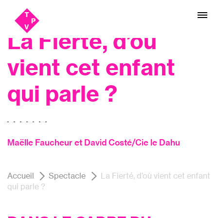
Aller
Aller au
Festival SPOT #6, Théâtre
au
contenu
menu
La Fierté, d’où
vient cet enfant
qui parle ?
Maëlle Faucheur et David Costé/Cie le Dahu
Accueil
Spectacle
La Fierté, d’où vient cet enfant
qui parle ?