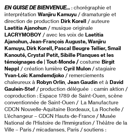
EN GUISE DE BIENVENUE…
: chorégraphie et
interprétation
Wanjiru Kamuyu
/ dramaturgie et
direction de production
Dirk Korell
/ auteure
Laetitia Ajanohun
/ musique originale
LACRYMOBOY
/ avec les voix de
Laetitia
Ajanohun, Jean-François Auguste, Wanjiru
Kamuyu, Dirk Korell, Pascal Beugre Tellier, Smaïl
Kanouté, Crystal Petit, Sibille Planques et les
témoignages de | Tout-Monde /
costume
Birgit
Neppl
/ création lumière
Cyril Mulon
/ stagiaire
Yvan-Loïc Kamdemdjoko
/ remerciements
chaleureux à
Robyn Orlin
,
Jean Gaudin
et à
David
Gaulein-Stef
/ production déléguée : camin aktion /
coproduction : Espace 1789 de Saint-Ouen, scène
conventionnée de Saint-Ouen / La Manufacture
CDCN Nouvelle-Aquitaine Bordeaux, La Rochelle /
L’échangeur – CDCN Hauts-de-France / Musée
National de l’Histoire de l’Immigration / Théâtre de la
Ville – Paris / micadanses, Paris / soutiens :