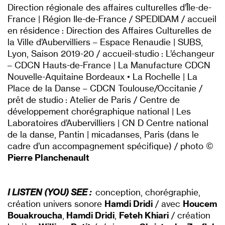
Direction régionale des affaires culturelles d’Île-de-
France | Région Ile-de-France / SPEDIDAM / accueil
en résidence : Direction des Affaires Culturelles de
la Ville d’Aubervilliers – Espace Renaudie | SUBS,
Lyon, Saison 2019-20 / accueil-studio : L’échangeur
– CDCN Hauts-de-France | La Manufacture CDCN
Nouvelle-Aquitaine Bordeaux ‎• La Rochelle | La
Place de la Danse – CDCN Toulouse/Occitanie /
prêt de studio : Atelier de Paris / Centre de
développement chorégraphique national | Les
Laboratoires d’Aubervilliers | CN D Centre national
de la danse, Pantin | micadanses, Paris (dans le
cadre d’un accompagnement spécifique) / photo ©
Pierre Planchenault
I LISTEN (YOU) SEE :
conception, chorégraphie,
création univers sonore
Hamdi Dridi
/ avec
Houcem
Bouakroucha
,
Hamdi Dridi
,
Feteh Khiari
/ création