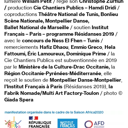
lumière
William Petit
/ régie son
Christophe Zurfluh
/
production
Cie Chantiers Publics – Hamdi Dridi
/
coproductions
Théâtre National de Tunis, Bonlieu
Scène Nationale, Montpellier Danse,
Ballet
National de Marseille
/ soutien
Institut
Français – Paris – programme Résidanses 2019
/
avec le
concours de Ness El Fhen – Tunis
/
remerciements
Hafiz Dhaou
,
Emmio Greco
,
Hela
Fattoumi, Éric Lamoureux, Dominique Prime
/ la
Cie Chantiers Publics est subventionnée en 2019
par le
Ministère de la Culture-Drac Occitanie,
la
Région Occitanie-Pyrénées-Méditerranée
, elle
reçoit le soutien de
Montpellier Danse-Montpellier
,
l’Institut Français à Paris
(Résidanses 2019),
la
Fabrik Nomade/Multi Art Factory-Toulon
/ photo ©
Giada Spera