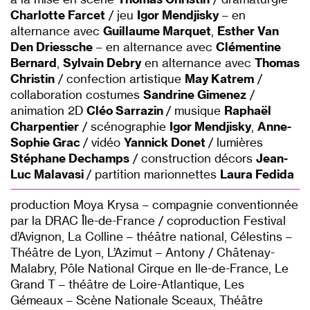
Charlotte Farcet
/ jeu
Igor Mendjisky
– en
alternance avec
Guillaume Marquet
,
Esther Van
Den Driessche
– en alternance avec
Clémentine
Bernard
,
Sylvain Debry
en alternance avec
Thomas
Christin
/ confection artistique
May Katrem
/
collaboration costumes
Sandrine Gimenez
/
animation 2D
Cléo Sarrazin
/ musique
Raphaël
Charpentier
/ scénographie
Igor Mendjisky
,
Anne-
Sophie Grac
/ vidéo
Yannick Donet
/ lumières
Stéphane Dechamps
/ construction décors
Jean-
Luc Malavasi
/ partition marionnettes
Laura Fedida
production Moya Krysa – compagnie conventionnée
par la DRAC Île-de-France / coproduction Festival
d’Avignon, La Colline – théâtre national, Célestins –
Théâtre de Lyon, L’Azimut – Antony / Châtenay-
Malabry, Pôle National Cirque en Ile-de-France, Le
Grand T – théâtre de Loire-Atlantique, Les
Gémeaux – Scène Nationale Sceaux, Théâtre