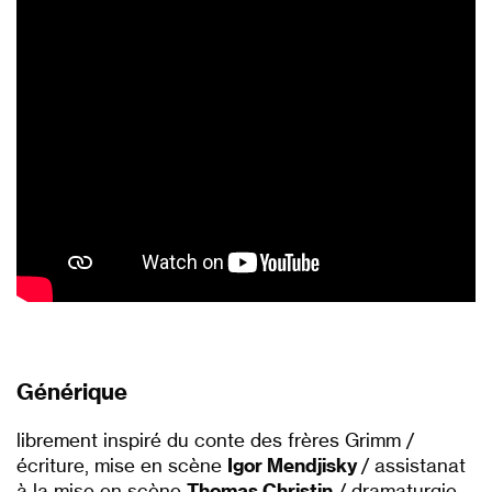
Générique
librement inspiré du conte des frères Grimm /
écriture, mise en scène
Igor Mendjisky
/ assistanat
à la mise en scène
Thomas Christin
/ dramaturgie