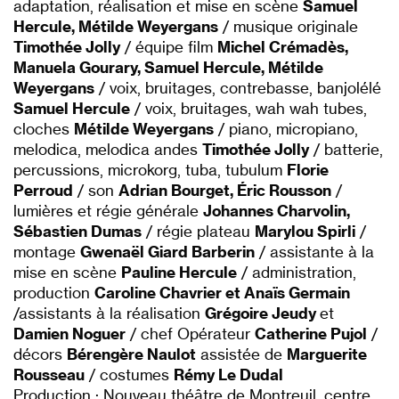
adaptation, réalisation et mise en scène
Samuel
Hercule, Métilde Weyergans
/ musique originale
Timothée Jolly
/ équipe film
Michel Crémadès,
Manuela Gourary, Samuel Hercule, Métilde
Weyergans
/ voix, bruitages, contrebasse, banjolélé
Samuel Hercule
/ voix, bruitages, wah wah tubes,
cloches
Métilde Weyergans
/ piano, micropiano,
melodica, melodica andes
Timothée Jolly
/ batterie,
percussions, microkorg, tuba, tubulum
Florie
Perroud
/ son
Adrian Bourget, Éric Rousson
/
lumières et régie générale
Johannes Charvolin,
Sébastien Dumas
/ régie plateau
Marylou Spirli
/
montage
Gwenaël Giard Barberin
/ assistante à la
mise en scène
Pauline Hercule
/ administration,
production
Caroline Chavrier et Anaïs Germain
/assistants à la réalisation
Grégoire Jeudy
et
Damien Noguer
/ chef Opérateur
Catherine Pujol
/
décors
Bérengère Naulot
assistée de
Marguerite
Rousseau
/ costumes
Rémy Le Dudal
Production : Nouveau théâtre de Montreuil, centre