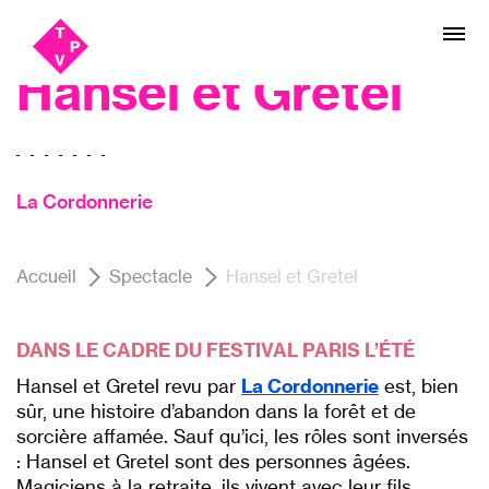
Aller
Aller au
Festival Paris l'été, Théâtre
au
contenu
menu
Hansel et Gretel
La Cordonnerie
Accueil
Spectacle
Hansel et Gretel
DANS LE CADRE DU FESTIVAL PARIS L’ÉTÉ
Hansel et Gretel revu par
La Cordonnerie
est, bien
sûr, une histoire d’abandon dans la forêt et de
sorcière affamée. Sauf qu’ici, les rôles sont inversés
: Hansel et Gretel sont des personnes âgées.
Magiciens à la retraite, ils vivent avec leur fils,