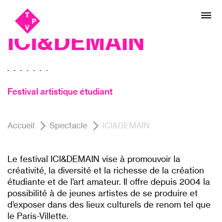
Aller
Aller au
cirque, danse, Théâtre
au
contenu
menu
ICI&DEMAIN
Festival artistique étudiant
Accueil
Spectacle
ICI&DEMAIN
Le festival ICI&DEMAIN vise à promouvoir la
créativité, la diversité et la richesse de la création
étudiante et de l’art amateur. Il offre depuis 2004 la
possibilité à de jeunes artistes de se produire et
d’exposer dans des lieux culturels de renom tel que
le Paris-Villette.