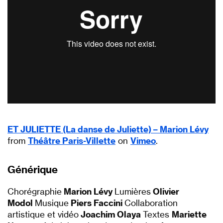
ET JULIETTE (La danse de Juliette) – Marion Lévy
from
Théâtre Paris-Villette
on
Vimeo
.
Générique
Chorégraphie
Marion Lévy
Lumières
Olivier
Modol
Musique
Piers Faccini
Collaboration
artistique et vidéo
Joachim Olaya
Textes
Mariette