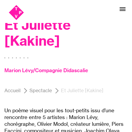
Aller
Aller au
danse
au
contenu
menu
Et Juliette
[Kakine]
Marion Lévy/Compagnie Didascalie
Accueil
Spectacle
Et Juliette [Kakine]
Un poème visuel pour les tout-petits issu d’une
rencontre entre 5 artistes : Marion Lévy,
chorégraphe, Olivier Modol, créateur lumière, Piers
Faccini, compositeur et musicien, Joachim Olaya