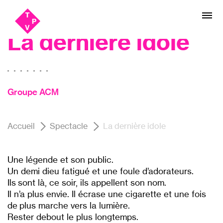
Aller
Aller au
SPOT#2, Théâtre
au
contenu
menu
La dernière idole
Groupe ACM
Accueil
Spectacle
La dernière idole
Une légende et son public.
Un demi dieu fatigué et une foule d’adorateurs.
Ils sont là, ce soir, ils appellent son nom.
Il n’a plus envie. Il écrase une cigarette et une fois
de plus marche vers la lumière.
Rester debout le plus longtemps.