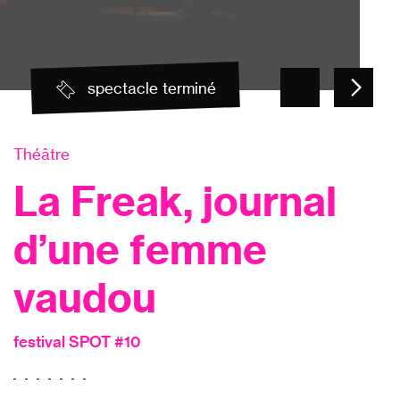
spectacle terminé
Théâtre
La Freak, journal
d’une femme
vaudou
festival SPOT #10