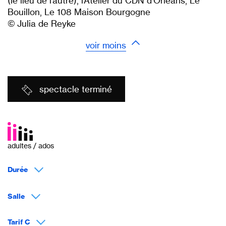
(le lieu de l’autre), l’Atelier du CDN d’Orléans, Le
Bouillon, Le 108 Maison Bourgogne
© Julia de Reyke
voir moins
spectacle terminé
adultes / ados
Durée
Salle
Tarif C