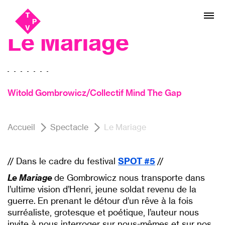
Aller
Aller au
Festival SPOT #5, Théâtre
au
contenu
menu
Le Mariage
Witold Gombrowicz/Collectif Mind The Gap
Accueil
Spectacle
Le Mariage
// Dans le cadre du festival
SPOT #5
//
Le Mariage
de Gombrowicz nous transporte dans
l’ultime vision d’Henri, jeune soldat revenu de la
guerre.
En prenant le détour d’un rêve à la fois
surréaliste, grotesque et poétique, l’auteur nous
invite à nous interroger sur nous-mêmes et sur nos