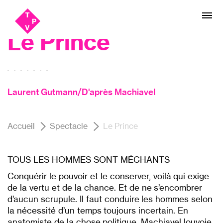
Aller
Aller au
Théâtre
au
contenu
menu
Le Prince
Laurent Gutmann/D'après Machiavel
Accueil
Spectacle
Le Prince
TOUS LES HOMMES SONT MÉCHANTS
Conquérir le pouvoir et le conserver, voilà qui exige
de la vertu et de la chance. Et de ne s’encombrer
d’aucun scrupule. Il faut conduire les hommes selon
la nécessité d’un temps toujours incertain. En
anatomiste de la chose politique, Machiavel louvoie