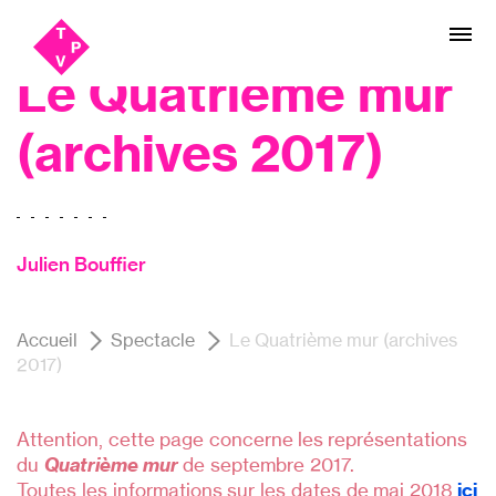
Aller
Aller au
Festival SPOT#4, Théâtre
au
contenu
menu
Le Quatrième mur
(archives 2017)
Julien Bouffier
Accueil
Spectacle
Le Quatrième mur (archives
2017)
Attention, cette page concerne les représentations
du
Quatrième mur
de septembre 2017.
Toutes les informations sur les dates de mai 2018
ici