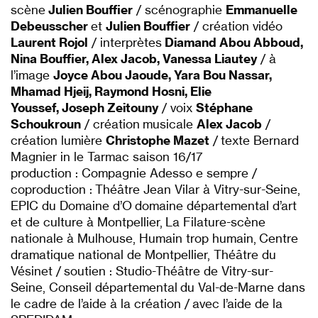
scène
Julien Bouffier
/ scénographie
Emmanuelle
Debeusscher
et
Julien Bouffier
/ création vidéo
Laurent Rojol
/ interprètes
Diamand Abou Abboud,
Nina Bouffier, Alex Jacob, Vanessa Liautey
/ à
l’image
Joyce Abou Jaoude, Yara Bou Nassar,
Mhamad Hjeij, Raymond Hosni, Elie
Youssef, Joseph Zeitouny
/ voix
Stéphane
Schoukroun
/ création musicale
Alex Jacob
/
création lumière
Christophe Mazet
/ texte Bernard
Magnier in le Tarmac saison 16/17
production : Compagnie Adesso e sempre /
coproduction : Théâtre Jean Vilar à Vitry-sur-Seine,
EPIC du Domaine d’O domaine départemental d’art
et de culture à Montpellier, La Filature-scène
nationale à Mulhouse, Humain trop humain, Centre
dramatique national de Montpellier, Théâtre du
Vésinet / soutien : Studio-Théâtre de Vitry-sur-
Seine, Conseil départemental du Val-de-Marne dans
le cadre de l’aide à la création / avec l’aide de la