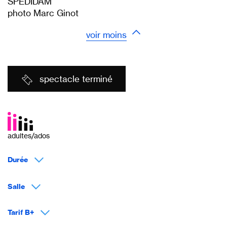
SPEDIDAM
photo Marc Ginot
voir moins
spectacle terminé
adultes/ados
Durée
Salle
Tarif B+