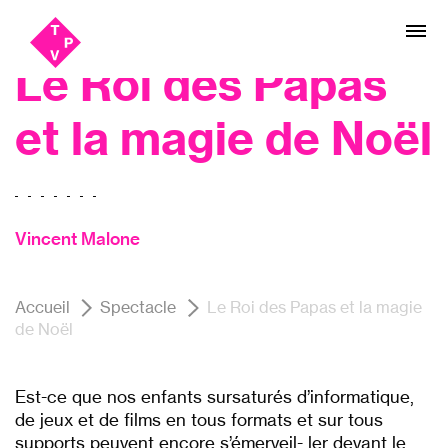
Aller
Aller au
Concert
au
contenu
menu
Le Roi des Papas
et la magie de Noël
Vincent Malone
Accueil
Spectacle
Le Roi des Papas et la magie
de Noël
Est-ce que nos enfants sursaturés d’informatique,
de jeux et de films en tous formats et sur tous
supports peuvent encore s’émerveil- ler devant le