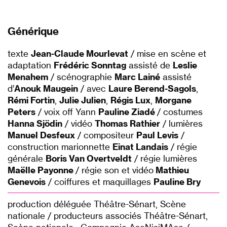
Générique
texte
Jean-Claude Mourlevat
/ mise en scène et
adaptation
Frédéric Sonntag
assisté de
Leslie
Menahem
/ scénographie
Marc Lainé
assisté
d’
Anouk Maugein
/ avec
Laure Berend-Sagols
,
Rémi Fortin
,
Julie Julien
,
Régis Lux
,
Morgane
Peters
/ voix off Yann
Pauline Ziadé
/ costumes
Hanna Sjödin
/ vidéo
Thomas Rathier
/ lumières
Manuel Desfeux
/ compositeur
Paul Levis
/
construction marionnette
Einat Landais
/ régie
générale
Boris Van Overtveldt
/ régie lumières
Maëlle Payonne
/ régie son et vidéo
Mathieu
Genevois
/ coiffures et maquillages
Pauline Bry
production déléguée Théâtre-Sénart, Scène
nationale / producteurs associés Théâtre-Sénart,