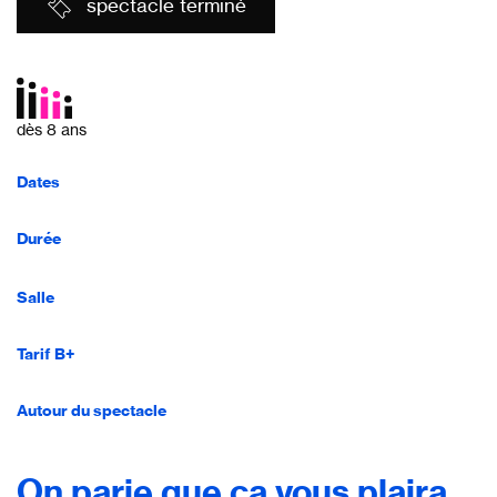
spectacle terminé
dès 8 ans
Dates
Durée
Salle
Tarif B+
Autour du spectacle
On parie que ça vous plaira