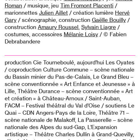
Roman
/ musique, jeu
Tim Fromont Placenti
/
marionnettes
Julien Aillet
/ création lumière
Hervé
Gary
/ scénographie, construction
Gaëlle Bouilly
/
construction
Amaury Roussel
,
Sylvain Liagre
/
costumes, accessoires
Mélanie Loisy
/ © Fabien
Debrabandere
production Cie Tourneboulé, aujourd’hui Les Oyates
/ coproduction Culture Commune – scène nationale
du Bassin minier du Pas-de-Calais, Le Grand Bleu –
scène conventionnée « Art Enfance et Jeunesse » à
Lille, Théâtre Durance – scène conventionnée « Art
et création » à Château-Arnoux / Saint-Auban,
FACM – Festival théâtral du Val d’Oise / soutiens Le
Quai – CDN Angers-Pays de la Loire, Théâtre 71 –
scène nationale de Malakoff, La Passerelle – scène
nationale des Alpes du sud-Gap, L’Expansion
artistique – Théâtre Charles Dullin à Grand-Quevilly,