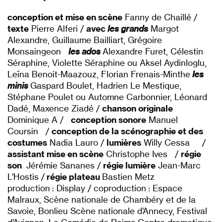
conception et mise en scène
Fanny de Chaillé /
texte
Pierre Alferi /
avec
les grands
Margot
Alexandre, Guillaume Bailliart, Grégoire
Monsaingeon
les ados
Alexandre Furet, Célestin
Séraphine, Violette Séraphine ou Aksel Aydinloglu,
Leïna Benoit-Maazouz, Florian Frenais-Minthe
les
minis
Gaspard Boulet, Hadrien Le Mestique,
Stéphane Poulet ou Automne Carbonnier, Léonard
Dadé, Maxence Ziadé /
chanson originale
Dominique A /
conception sonore
Manuel
Coursin /
conception de la scénographie et des
costumes
Nadia Lauro /
lumières
Willy Cessa /
assistant mise en scène
Christophe Ives /
régie
son
Jérémie Sananes /
régie lumière
Jean-Marc
L’Hostis /
régie plateau
Bastien Metz
production : Display / coproduction : Espace
Malraux, Scène nationale de Chambéry et de la
Savoie, Bonlieu Scène nationale d’Annecy, Festival