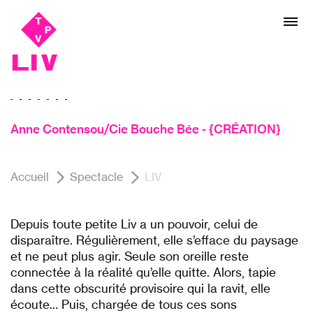
Aller
Aller au
Théâtre
au
contenu
menu
LIV
Anne Contensou/Cie Bouche Bée - {CRÉATION}
Accueil
Spectacle
LIV
Depuis toute petite Liv a un pouvoir, celui de
disparaître. Régulièrement, elle s’efface du paysage
et ne peut plus agir. Seule son oreille reste
connectée à la réalité qu’elle quitte. Alors, tapie
dans cette obscurité provisoire qui la ravit, elle
écoute… Puis, chargée de tous ces sons