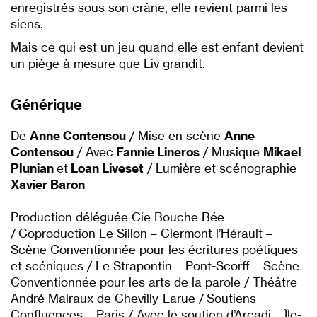
enregistrés sous son crâne, elle revient parmi les
siens.
Mais ce qui est un jeu quand elle est enfant devient
un piège à mesure que Liv grandit.
Générique
De
Anne Contensou
/ Mise en scène
Anne
Contensou
/ Avec
Fannie Lineros
/ Musique
Mikael
Plunian
et
Loan Liveset
/ Lumière et scénographie
Xavier Baron
Production déléguée Cie Bouche Bée
/ Coproduction Le Sillon – Clermont l’Hérault –
Scène Conventionnée pour les écritures poétiques
et scéniques / Le Strapontin – Pont-Scorff – Scène
Conventionnée pour les arts de la parole / Théâtre
André Malraux de Chevilly-Larue / Soutiens
Confluences – Paris / Avec le soutien d’Arcadi – Île-