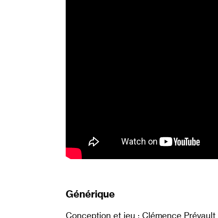
Générique
Conception et jeu : Clémence Prévault /