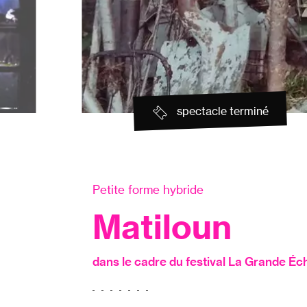
spectacle terminé
Petite forme hybride
Matiloun
dans le cadre du festival La Grande Éch