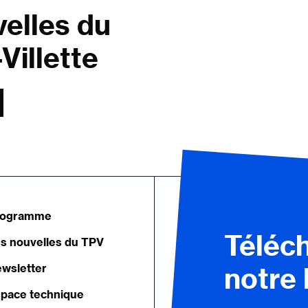
velles du
Villette
rogramme
Téléc
s nouvelles du TPV
wsletter
notre
pace technique