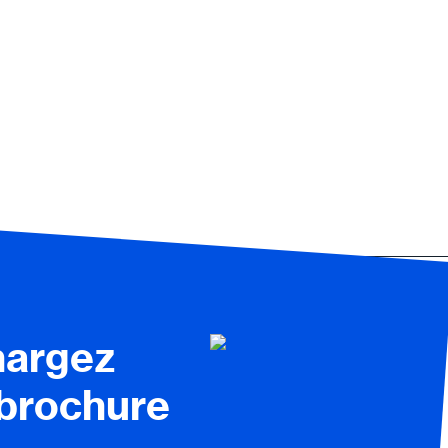
hargez
 brochure