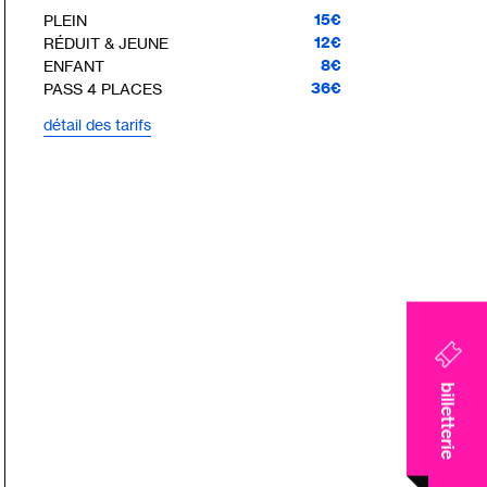
15€
PLEIN
12€
RÉDUIT & JEUNE
8€
ENFANT
36€
PASS 4 PLACES
détail des tarifs
billetterie