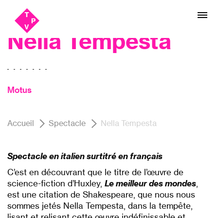
Aller
Aller au
Théâtre
au
contenu
menu
Nella Tempesta
Motus
Accueil
Spectacle
Nella Tempesta
Spectacle en italien surtitré en français
C’est en découvrant que le titre de l’œuvre de
science-fiction d’Huxley,
Le meilleur des mondes
,
est une citation de Shakespeare, que nous nous
sommes jetés Nella Tempesta, dans la tempête,
lisant et relisant cette œuvre indéfinissable et