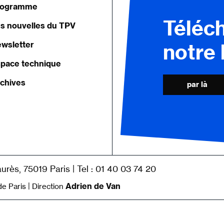
rogramme
Téléc
s nouvelles du TPV
wsletter
notre
pace technique
chives
par là
|
urès, 75019 Paris
Tel : 01 40 03 74 20
|
Adrien de Van
de Paris
Direction