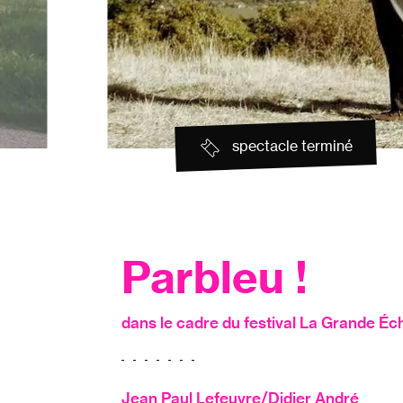
spectacle terminé
Parbleu !
dans le cadre du festival La Grande Éch
Jean Paul Lefeuvre/Didier André