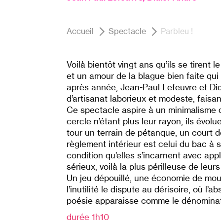
Accueil
Spectacle
Parbleu !
Voilà bientôt vingt ans qu’ils se tirent 
et un amour de la blague bien faite qu
après année, Jean-Paul Lefeuvre et Did
d’artisanat laborieux et modeste, faisan
Ce spectacle aspire à un minimalisme q
cercle n’étant plus leur rayon, ils évo
tour un terrain de pétanque, un court d
règlement intérieur est celui du bac à s
condition qu’elles s’incarnent avec app
sérieux, voilà la plus périlleuse de leur
Un jeu dépouillé, une économie de mouv
l’inutilité le dispute au dérisoire, où l’a
poésie apparaisse comme le dénominat
durée 1h10