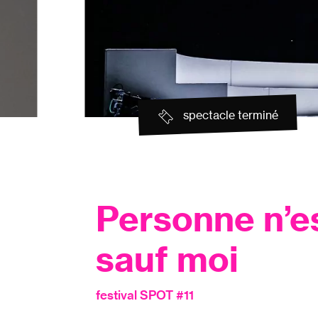
spectacle terminé
Personne n’e
sauf moi
festival SPOT #11