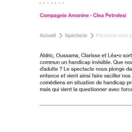
Compagnie Amonine - Clea Petrolesi
Accueil
Spectacle
Personne n’est 
Aldric, Oussama, Clarisse et Léa•o sort
commun un handicap invisible. Que nous 
d’adulte ? Le spectacle nous plonge dans
enfance et vient ainsi faire vaciller no
comédiens en situation de handicap pro
mais qui vient la questionner avec forc
p
p