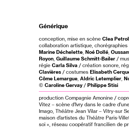
Générique
conception, mise en scène
Clea Petrol
collaboration artistique, chorégraphies
Marine Déchelette
,
Noé Dollé
,
Oussam
Royon
,
Guillaume Schmitt-Bailer
/ mus
régie
Carla Silva
/ création sonore, ré
Clavières
/ costumes
Elisabeth Cerqu
Côme Lemargue
,
Aldric Letemplier
,
N
©
Caroline Gervay
/
Philippe Stisi
production Compagnie Amonine / coprod
Vitez – scène d’Ivry dans le cadre d’une
Imago, Théâtre Jean Vilar – Vitry-sur S
maison d’artistes du Théâtre Paris-Vill
soi », réseau coopératif francilien de p