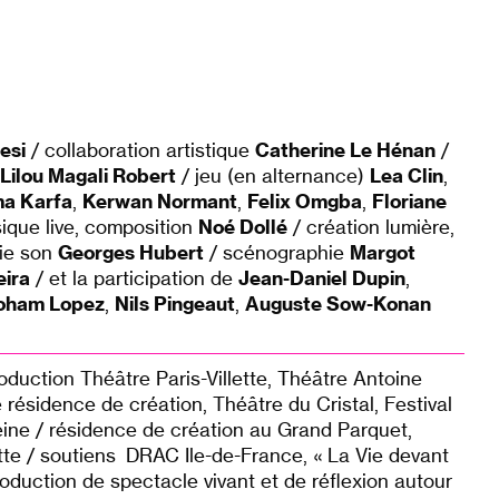
esi
/ collaboration artistique
Catherine Le Hénan
/
Lilou Magali Robert
/ jeu (en alternance)
Lea Clin
,
a Karfa
,
Kerwan Normant
,
Felix Omgba
,
Floriane
ique live, composition
Noé Dollé
/ création lumière,
gie son
Georges Hubert
/ scénographie
Margot
eira
/ et la participation de
Jean-Daniel Dupin
,
oham Lopez
,
Nils Pingeaut
,
Auguste Sow-Konan
uction Théâtre Paris-Villette, Théâtre Antoine
 résidence de création, Théâtre du Cristal, Festival
eine / résidence de création au Grand Parquet,
ette / soutiens DRAC Ile-de-France, « La Vie devant
roduction de spectacle vivant et de réflexion autour