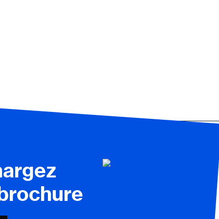
hargez
 brochure