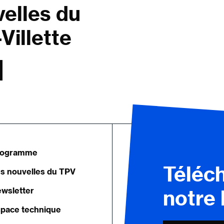
velles du
Villette
rogramme
Téléc
s nouvelles du TPV
wsletter
notre
pace technique