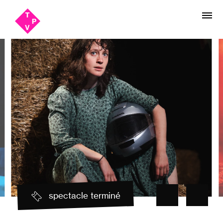
Aller
Aller au
au
contenu
menu
spectacle terminé