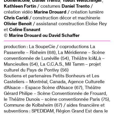
Domenicone
,
Daniel Trento
,
Yseult Welschinger
,
Kathleen Fortin
/ costumes
Daniel Trento
/
création vidéo
Marine Drouard
/ création lumière
Chris Caridi
/ construction décor et machinerie
Olivier Benoit
/ assistanat construction Eloïse Rey
et
Coline Esnaunt
©
Marine Drouard ou David Schaffer
production : La SoupeCie / coproductions La
Passerelle – Rixheim (68), La Méridienne – Scène
conventionnée de Lunéville (54), Théâtre Ici&Là –
Mancieulles (54), La C.C.A.S., Mil Tamm – projet
culturel du Pays de Pontivy (56)
Soutiens et partenaires Petits Bonheurs et Les
Casteliers – Montréal, Canada, Agence Culturelle
d’Alsace – Espace Scène d’Alsace (67), Théâtre
Gérard Philipe – Scène Conventionnée de Frouard,
le Théâtre Dunois – scène conventionnée Paris (75),
Commune de Kolbsheim (67) / aides financière et
subventions : SPEDIDAM, Région Grand Est dans le