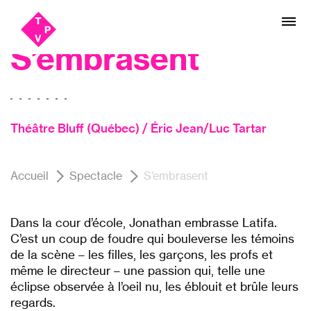
Aller
Aller au
Théâtre
au
contenu
menu
S’embrasent
Théâtre Bluff (Québec) / Éric Jean/Luc Tartar
Accueil
Spectacle
S’embrasent
Dans la cour d’école, Jonathan embrasse Latifa.
C’est un coup de foudre qui bouleverse les témoins
de la scène – les filles, les garçons, les profs et
même le directeur – une passion qui, telle une
éclipse observée à l’oeil nu, les éblouit et brûle leurs
regards.