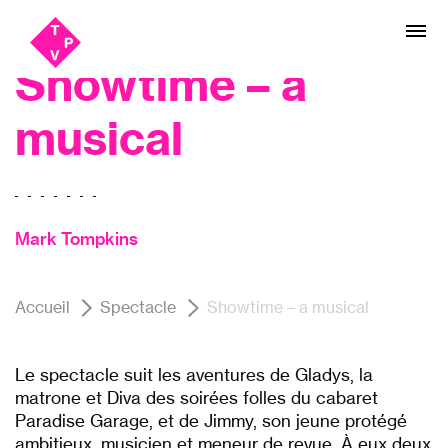
Aller
Aller au
danse, musique, Théâtre
au
contenu
menu
Showtime – a
musical
Mark Tompkins
Accueil
Spectacle
Showtime – a musical
Le spectacle suit les aventures de Gladys, la
matrone et Diva des soirées folles du cabaret
Paradise Garage, et de Jimmy, son jeune protégé
ambitieux, musicien et meneur de revue. À eux deux