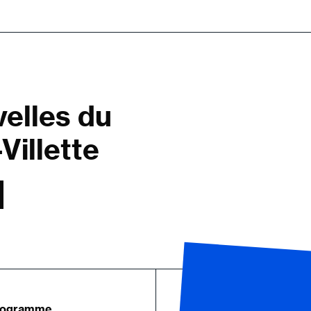
velles du
Villette
rogramme