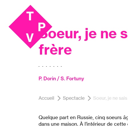
Aller
Aller au
au
contenu
Théâtre
menu
Soeur, je ne 
frère
P. Dorin / S. Fortuny
Accueil
Spectacle
Soeur, je ne sais
Quelque part en Russie, cinq soeurs âg
dans une maison. À l’intérieur de cette