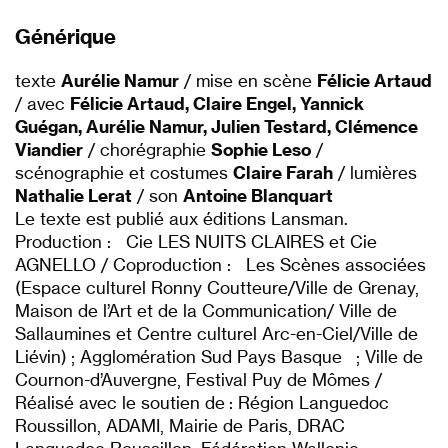
Générique
texte
Aurélie Namur
/ mise en scène
Félicie Artaud
/ avec
Félicie Artaud, Claire Engel, Yannick
Guégan, Aurélie Namur, Julien Testard, Clémence
Viandier
/ chorégraphie
Sophie Leso
/
scénographie et costumes
Claire Farah
/ lumières
Nathalie Lerat
/ son
Antoine Blanquart
Le texte est publié aux éditions Lansman.
Production : Cie LES NUITS CLAIRES et Cie
AGNELLO / Coproduction : Les Scènes associées
(Espace culturel Ronny Coutteure/Ville de Grenay,
Maison de l’Art et de la Communication/ Ville de
Sallaumines et Centre culturel Arc-en-Ciel/Ville de
Liévin) ; Agglomération Sud Pays Basque ; Ville de
Cournon-d’Auvergne, Festival Puy de Mômes /
Réalisé avec le soutien de : Région Languedoc
Roussillon, ADAMI, Mairie de Paris, DRAC