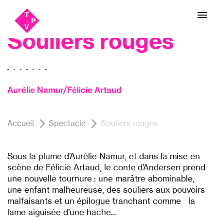
Aller
Aller au
danse, Théâtre
au
contenu
menu
Souliers rouges
Aurélie Namur/Félicie Artaud
Accueil
Spectacle
Souliers rouges
Sous la plume d’Aurélie Namur, et dans la mise en
scène de Félicie Artaud, le conte d’Andersen prend
une nouvelle tournure : une marâtre abominable,
une enfant malheureuse, des souliers aux pouvoirs
malfaisants et un épilogue tranchant comme la
lame aiguisée d’une hache…