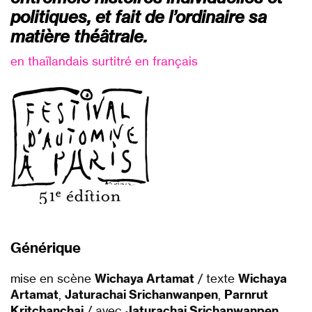
politiques, et fait de l’ordinaire sa
matière théâtrale.
en thaïlandais surtitré en français
Générique
mise en scène
Wichaya Artamat
/ texte
Wichaya
Artamat
,
Jaturachai Srichanwanpen
,
Parnrut
Kritchanchai
/ avec
Jaturachai Srichanwanpen
,