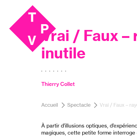
Aller
Aller au
au
contenu
Magie, Théâtre
menu
Vrai / Faux –
inutile
Thierry Collet
Accueil
Spectacle
Vrai / Faux – ray
À partir d’illusions optiques, d’expérie
magiques, cette petite forme interroge