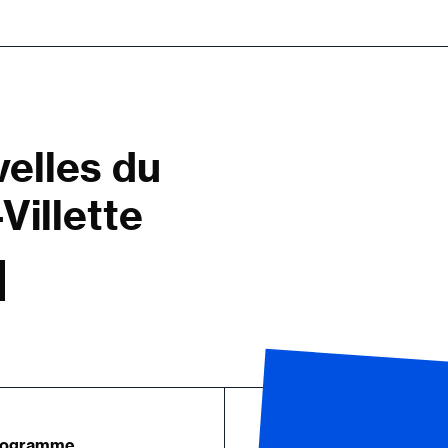
velles du
Villette
rogramme