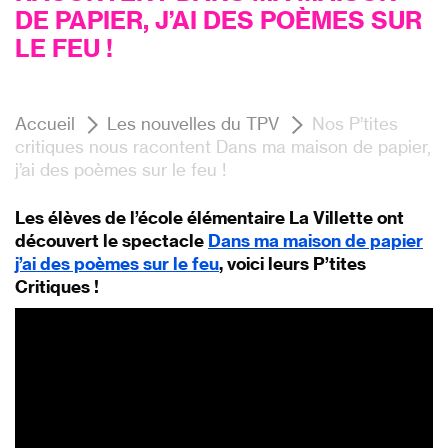
DE PAPIER, J’AI DES POÈMES SUR
LE FEU !
Accueil
Les nouvelles du TPV
Nos P’tites
critiques nous racontent Dans ma maison de papier,
j’ai des poèmes sur le feu !
Les élèves de l’école élémentaire La Villette ont
découvert le spectacle
Dans ma maison de papier
j’ai des poèmes sur le feu
, voici leurs P’tites
Critiques !