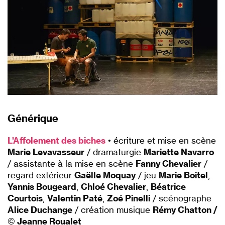
Générique
L’Affolement des biches
• écriture et mise en scène
Marie Levavasseur
/ dramaturgie
Mariette Navarro
/ assistante à la mise en scène
Fanny Chevalier
/
regard extérieur
Gaëlle Moquay
/ jeu
Marie Boitel
,
Yannis Bougeard
,
Chloé Chevalier
,
Béatrice
Courtois
,
Valentin Paté
,
Zoé Pinelli
/ scénographe
Alice Duchange
/ création musique
Rémy Chatton /
©
Jeanne Roualet