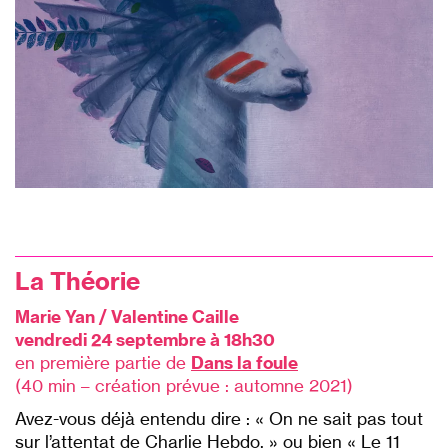
La Théorie
Marie Yan / Valentine Caille
vendredi 24 septembre à 18h30
en première partie de
Dans la foule
(40 min – création prévue : automne 2021)
Avez-vous déjà entendu dire : « On ne sait pas tout
sur l’attentat de
Charlie Hebdo
. » ou bien « Le 11