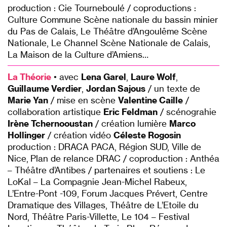
production : Cie Tourneboulé / coproductions :
Culture Commune Scène nationale du bassin minier
du Pas de Calais, Le Théâtre d’Angoulême Scène
Nationale, Le Channel Scène Nationale de Calais,
La Maison de la Culture d’Amiens…
La Théorie
• avec
Lena Garel
,
Laure Wolf
,
Guillaume Verdier
,
Jordan Sajous
/ un texte de
Marie Yan
/ mise en scène
Valentine Caille
/
collaboration artistique
Eric Feldman
/ scénograhie
Irène Tchernooustan
/ création lumière
Marco
Hollinger
/ création vidéo
Céleste Rogosin
production :
DRACA PACA, Région SUD, Ville de
Nice, Plan de relance DRAC / c
oproduction : Anthéa
– Théâtre d’Antibes / partenaires et soutiens : Le
LoKal – La Compagnie Jean-Michel Rabeux,
L’Entre-Pont -109, Forum Jacques Prévert, Centre
Dramatique des Villages, Théâtre de L’Etoile du
Nord, Théâtre Paris-Villette, Le 104 – Festival