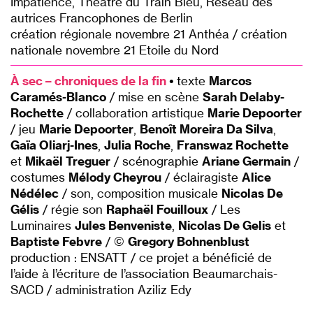
Impatience, Théâtre du Train Bleu, Réseau des
autrices Francophones de Berlin
création régionale novembre 21 Anthéa / création
nationale novembre 21 Etoile du Nord
À
sec – chroniques de la fin
•
t
exte
Marcos
Caramés-Blanco
/ mise en scène
Sarah Delaby-
Rochette
/ collaboration artistique
Marie Depoorter
/ jeu
Marie Depoorter
,
Benoît Moreira Da Silva
,
Gaïa Oliarj-Ines
,
Julia Roche
,
Franswaz Rochette
et
Mikaël Treguer
/ scénographie
Ariane Germain
/
costumes
Mélody Cheyrou
/ éclairagiste
Alice
Nédélec
/ son, composition musicale
Nicolas De
Gélis
/ régie son
Raphaël Fouilloux
/ Les
Luminaires
Jules Benveniste
,
Nicolas De Gelis
et
Baptiste Febvre
/ ©
Gregory Bohnenblust
production : ENSATT / ce projet a bénéficié de
l’aide à l’écriture de l’association Beaumarchais-
SACD / administration Aziliz Edy