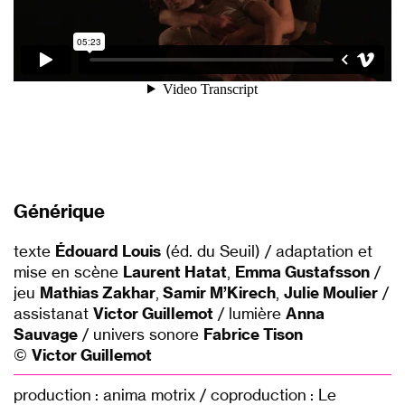
Générique
texte
Édouard Louis
(éd. du Seuil) / adaptation et
mise en scène
Laurent Hatat
,
Emma Gustafsson
/
jeu
Mathias Zakhar
,
Samir M’Kirech
,
Julie Moulier
/
assistanat
Victor Guillemot
/ lumière
Anna
Sauvage
/ univers sonore
Fabrice Tison
©
Victor Guillemot
production : anima motrix / coproduction : Le